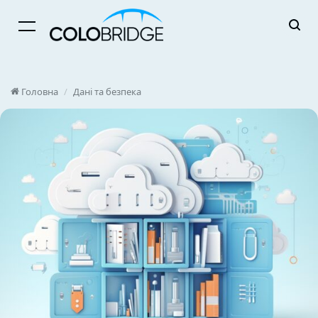
Menu
Головна
/
Дані та безпека