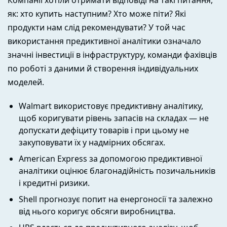
Компанії хотіли отримати відповіді на такі питання,
як: хто купить наступним? Хто може піти? Які
продукти нам слід рекомендувати? У той час
використання предиктивної аналітики означало
значні інвестиції в інфраструктуру, команди фахівців
по роботі з даними й створення індивідуальних
моделей.
Walmart використовує предиктивну аналітику,
щоб коригувати рівень запасів на складах — не
допускати дефіциту товарів і при цьому не
закуповувати їх у надмірних обсягах.
American Express за допомогою предиктивної
аналітики оцінює благонадійність позичальників
і кредитні ризики.
Shell прогнозує попит на енергоносії та залежно
від нього коригує обсяги виробництва.