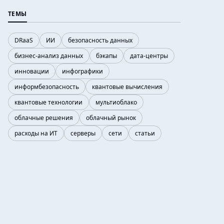
ТЕМЫ
DRaaS
ИИ
безопасность данных
бизнес-анализ данных
бэкапы
дата-центры
инновации
инфографики
информбезопасность
квантовые вычисления
квантовые технологии
мультиоблако
облачные решения
облачный рынок
расходы на ИТ
серверы
сети
статьи