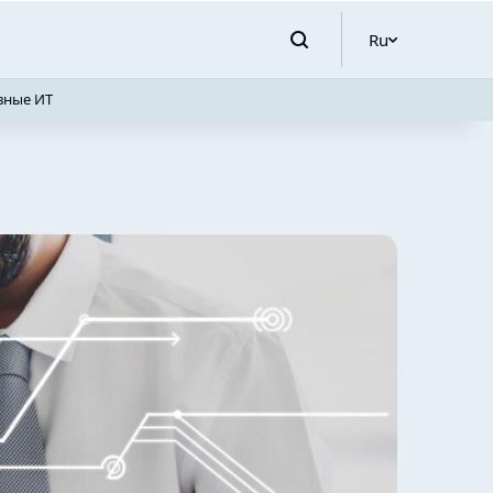
Ru
вные ИТ