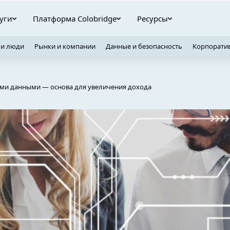
уги
Платформа Colobridge
Ресурсы
 и люди
Рынки и компании
Данные и безопасность
Корпорати
ми данными — основа для увеличения дохода