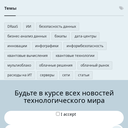
Темы
DRaaS
ИИ
безопасность данных
бизнес-анализ данных
бэкапы
дата-центры
инновации
инфографики
информбезопасность
квантовые вычисления
квантовые технологии
мультиоблако
облачные решения
облачный рынок
расходы на ИТ
серверы
сети
статьи
Будьте в курсе всех новостей
технологического мира
I accept