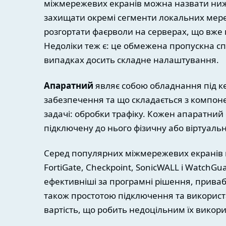
міжмережевих екранів можна назвати нижч
захищати окремі сегменти локальних мере
розгортати фаєрволи на серверах, що вже
Недоліки теж є: це обмежена пропускна сп
випадках досить складне налаштування.
Апаратний
являє собою обладнання під к
забезпечення та що складається з компоне
задачі: обробки трафіку. Кожен апаратни
підключену до нього фізичну або віртуальн
Серед популярних міжмережевих екранів мо
FortiGate, Checkpoint, SonicWALL і WatchGua
ефективніші за програмні рішення, прива
також простотою підключення та використ
вартість, що робить недоцільним їх викор