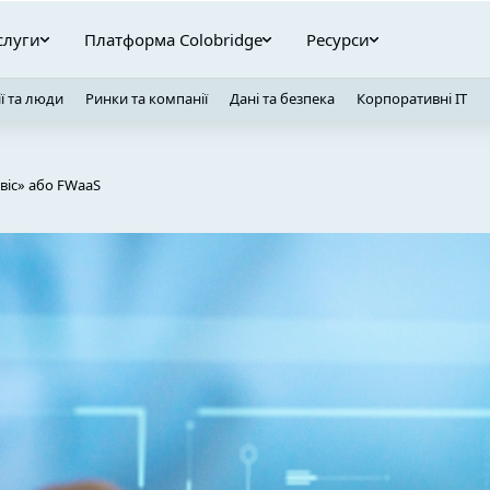
слуги
Платформа Colobridge
Ресурси
ї та люди
Ринки та компанії
Дані та безпека
Корпоративні ІТ
віс» або FWaaS