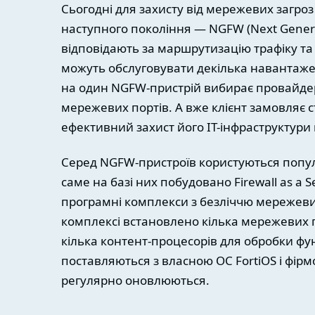
Сьогодні для захисту від мережевих загр
наступного покоління — NGFW (Next Generati
відповідають за маршрутизацію трафіку та 
можуть обслуговувати декілька навантажень
на один NGFW-пристрій вибирає провайдер 
мережевих портів. А вже клієнт замовляє с
ефективний захист його IT-інфраструктури 
Серед NGFW-пристроїв користуються популя
саме на базі них побудовано Firewall as a 
програмні комплекси з безліччю мережевих
комплексі встановлено кілька мережевих 
кілька контент-процесорів для обробки функ
поставляються з власною ОС FortiOS і фірм
регулярно оновлюються.