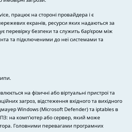
rvice, працює на стороні провайдера і є
ережевих екранів, ресурси яких надаються за
є перевірку безпеки та служить бар’єром між
єнта та підключеними до неї системами та
типи.
влюється на фізичні або віртуальні пристрої та
ійних загроз, відстеження вхідного та вихідного
ауер Windows (Microsoft Defender) та iptables в
 ПЗ: на комп’ютер або сервер, який може
атора. Головними перевагами програмних