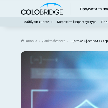
Продукти та по
Майбутнє сьогодні
Мережі та інфраструктура
Поді
Головна
/
Дані та безпека
/
Що таке «фаєрвол як сер