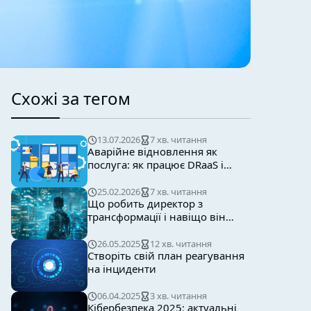
Схожі за тегом
13.07.2026
7 хв. читання
Аварійне відновлення як
послуга: як працює DRaaS і
чому бізнесу потрібен готовий
сценарій відновлення
25.02.2026
7 хв. читання
Що робить директор з
трансформації і навіщо він
потрібен бізнесу
26.05.2025
12 хв. читання
Створіть свій план реагування
на інциденти
06.04.2025
3 хв. читання
Кібербезпека 2025: актуальні