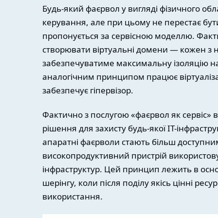
Будь-який фаєрвол у вигляді фізичного об
керування, але при цьому не перестає бут
пропонується за сервісною моделлю. Фак
створювати віртуальні домени — кожен з н
забезпечуватиме максимальну ізоляцію нав
аналогічним принципом працює віртуаліза
забезпечує гіпервізор.
Фактично з послугою «фаєрвол як сервіс» 
рішення для захисту будь-якої IT-інфраструк
апаратні фаєрволи стають більш доступним
високопродуктивний пристрій використовуєт
інфраструктур. Цей принцип лежить в осно
шерінгу, коли після поділу якісь цінні ре
використання.