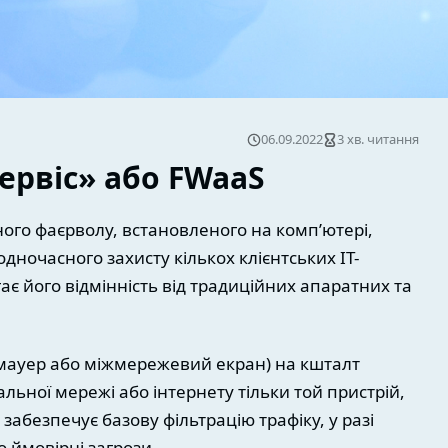
06.09.2022
3 хв. читання
ервіс» або FWaaS
ного фаєрволу, встановленого на комп’ютері,
дночасного захисту кількох клієнтських IT-
ає його відмінність від традиційних апаратних та
мауер або міжмережевий екран) на кшталт
альної мережі або інтернету тільки той пристрій,
забезпечує базову фільтрацію трафіку, у разі
 ймовірні загрози.