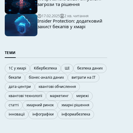
загрози та рішення
17.02.2025
2 хв. читання
Insider Protection: додатковий
захист бекапів у хмарі
ТЕМИ
1С у хмарі
Кібербезпека
ШІ
безпека даних
бекапи
бізнес-аналіз даних
витрати на ІТ
дата-центри
квантові обчислення
квантові технології
маркетинг
мережі
статті
хмарний ринок
хмарні рішення
інновації
інфографіки
інформабезпека