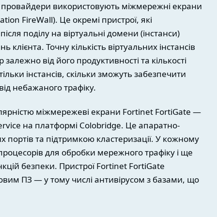
оз провайдери використовують міжмережні екрани
on FireWall). Це окремі пристрої, які
після поділу на віртуальні домени (інстанси)
 клієнта. Точну кількість віртуальних інстансів
залежно від його продуктивності та кількості
тільки інстансів, скільки зможуть забезпечити
від небажаного трафіку.
рністю міжмережеві екрани Fortinet FortiGate —
Service на платформі Colobridge. Це апаратно-
 портів та підтримкою кластеризації. У кожному
процесорів для обробки мережного трафіку і ще
цій безпеки. Пристрої Fortinet FortiGate
овим ПЗ — у тому числі антивірусом з базами, що