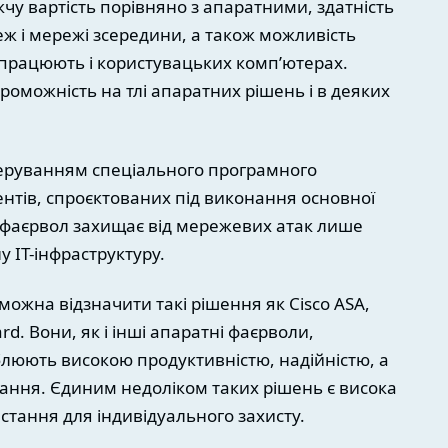
у вартість порівняно з апаратними, здатність
ж і мережі зсередини, а також можливість
 працюють і користувацьких комп’ютерах.
роможність на тлі апаратних рішень і в деяких
еруванням спеціального програмного
нтів, спроєктованих під виконання основної
й фаєрвол захищає від мережевих атак лише
у ІТ-інфраструктуру.
жна відзначити такі рішення як Cisco ASA,
rd. Вони, як і інші апаратні фаєрволи,
блюють високою продуктивністю, надійністю, а
ання. Єдиним недоліком таких рішень є висока
истання для індивідуального захисту.