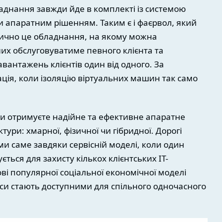
ладнання завжди йде в комплекті із системою
и апаратним рішенням. Таким є і фаєрвол, який
тично це обладнання, на якому можна
их обслуговуватиме певного клієнта та
антажень клієнтів один від одного. За
ція, коли ізоляцію віртуальних машин так само
ви отримуєте надійне та ефективне апаратне
тури: хмарної, фізичної чи гібридної. Дорогі
и саме завдяки сервісній моделі, коли один
ься для захисту кількох клієнтських IT-
ві популярної соціальної економічної моделі
сурси стають доступними для спільного одночасного