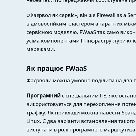
«Фаєрвол як сервіс», він же Firewall as a Se
відмовостійким кластером апаратних міжм
сервісною моделлю. FWaaS так само викону
усіма компонентами IT-інфраструктури клі
мережами.
Як працює FWaaS
Фаєрволи можна умовно поділити на два 
Програмний
є спеціальним ПЗ, яке встано
використовується для перехоплення потенц
трафіку. Як приклади можна навести брандм
Linux. Є два варіанти встановлення такого
виступати в ролі програмного маршрутиз