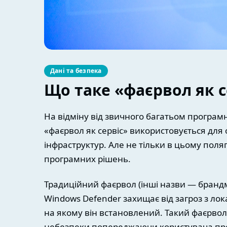
Дані та безпека
Що таке «фаєрвол як с
На відміну від звичного багатьом програм
«фаєрвол як сервіс» використовується для о
інфраструктур. Але не тільки в цьому поляг
програмних рішень.
Традиційний фаєрвол (інші назви — бранд
Windows Defender захищає від загроз з лок
на якому він встановлений. Такий фаєрвол 
небезпеки попереджаючи користувача про