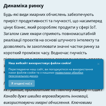
Динаміка ринку
Будь-які види хмарних обчислень забезпечують
приріст продуктивності та гнучкості, що насамперед
цінує бізнес, який розробляє продукти у сфері IoT.
Загалом саме хмари сприяють повномасштабній
реалізації проєктів на основі штучного інтелекту та
дозволяють їм захоплювати значні частки ринку за
короткий проміжок часу. Водночас гнучкість
підвищується з допомогою переходу модель оплати
×
Наш вебсайт використовує файли cookie!
за фактом споживання, що вигідно малим і середнім
Переглядаючи наш сайт, ви погоджуєтеся на використання
компаніям.
нами файлів cookie та з нашими
правилами обробки
персональних даних
.
Географічно значна частка ринку хмарних обчислень,
Я згоден(-на) з
як і раніше, припадатиме на Північну Америку — США і
Канада дуже швидко впроваджують інновації,
використовуючи хмарні обчислення. Ключовими