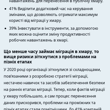
навантажень для перенесення в публічну хмару.
41% Виділити додатковий час на керування
змінами, що дозволяють отримати максимум
користі від міграції у хмару.
39% Інвестувати в інструменти, за допомогою
яких можна оцінити зміну продуктивності
робочих навантажень в хмарі.
Що менше часу займає міграція в хмару, то
вище ризики зіткнутися з проблемами на
пізніх етапах
У 2020 році організації зіткнулися зі складнощами,
пов’язаними з розробкою стратегії міграції,
нестачею навичок та засобів забезпечення безпеки
на ранніх етапах міграції. Тепер, коли фактів міграції
у хмару побільшало, а сам процес перенесення
даних прискорився, проблеми на проміжних та
пізніх етапах стали помітнішими. До 41% компаній