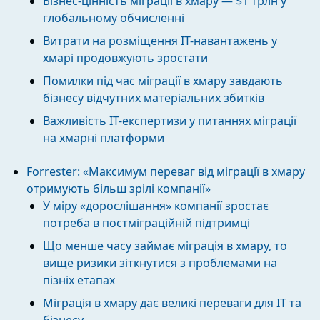
Бізнес-цінність міграції в хмару — $1 трлн у
глобальному обчисленні
Витрати на розміщення IT-навантажень у
хмарі продовжують зростати
Помилки під час міграції в хмару завдають
бізнесу відчутних матеріальних збитків
Важливість IT-експертизи у питаннях міграції
на хмарні платформи
Forrester: «Максимум переваг від міграції в хмару
отримують більш зрілі компанії»
У міру «дорослішання» компанії зростає
потреба в постміграційній підтримці
Що менше часу займає міграція в хмару, то
вище ризики зіткнутися з проблемами на
пізніх етапах
Міграція в хмару дає великі переваги для ІТ та
бізнесу