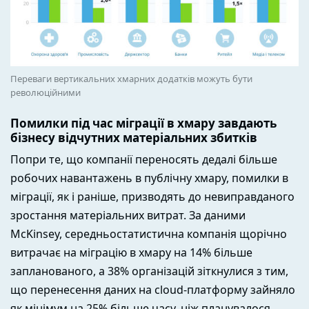
Переваги вертикальних хмарних додатків можуть бути
революційними
Помилки під час міграції в хмару завдають
бізнесу відчутних матеріальних збитків
Попри те, що компанії переносять дедалі більше
робочих навантажень в публічну хмару, помилки в
міграції, як і раніше, призводять до невиправданого
зростання матеріальних витрат. За даними
McKinsey, середньостатистична компанія щорічно
витрачає на міграцію в хмару на 14% більше
запланованого, а 38% організацій зіткнулися з тим,
що перенесення даних на cloud-платформу зайняло
як мінімум на 25% більше часу, ніж планувалося