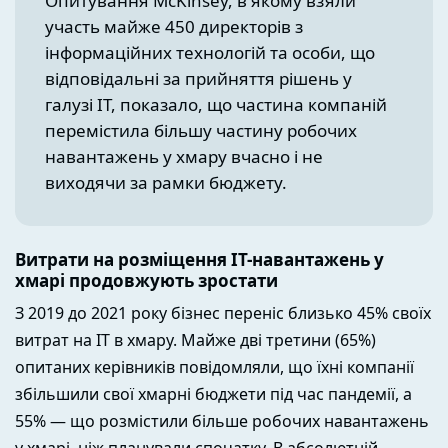
Опитування McKinsey, в якому взяли
участь майже 450 директорів з
інформаційних технологій та особи, що
відповідальні за прийняття рішень у
галузі IT, показало, що частина компаній
перемістила більшу частину робочих
навантажень у хмару вчасно і не
виходячи за рамки бюджету.
Витрати на розміщення IT-навантажень у
хмарі продовжують зростати
З 2019 до 2021 року бізнес переніс близько 45% своїх
витрат на IT в хмару. Майже дві третини (65%)
опитаних керівників повідомляли, що їхні компанії
збільшили свої хмарні бюджети під час пандемії, а
55% — що розмістили більше робочих навантажень
у хмарі, ніж планували спочатку. В абсолютній