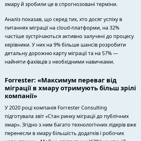
хмару й зробили це в спрогнозовані терміни.
Аналіз показав, що серед тих, хто досяг успіху в
питаннях міграції на cloud-платформи, на 32%
частіше зустрічаються активно залучені до процесу
керівники. У них на 9% більше шансів розробити
детальну дорожню карту міграції та на 57% —
найняти фахівців з необхідними навичками.
Forrester: «Максимум переваг від
міграції в хмару отримують більш зрілі
компанії»
У 2020 році компанія Forrester Consulting
підготувала звіт «Стан ринку міграції до публічних
хмар». Згідно з ним багато технологічних лідерів вже
перенесли в хмару більшість додатків і робочих