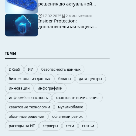
решения до актуальной
облачной стратегии
17.02.2025
2 мин. чтения
Insider Protection:
дополнительная защита
бэкапов в облаке
ТЕМЫ
DRaaS
ИИ
безопасность данных
бизнес-анализ данных
бэкапы
дата-центры
инновации
инфографики
информбезопасность
квантовые вычисления
квантовые технологии
мультиоблако
облачные решения
облачный рынок
расходы на ИТ
серверы
сети
статьи