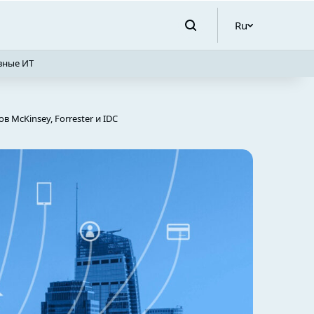
Ru
вные ИТ
McKinsey, Forrester и IDC