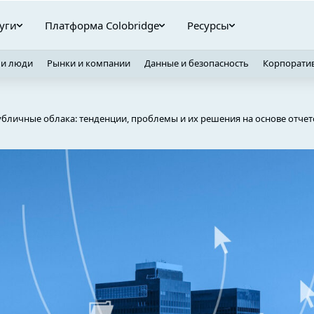
уги
Платформа Colobridge
Ресурсы
 и люди
Рынки и компании
Данные и безопасность
Корпорати
бличные облака: тенденции, проблемы и их решения на основе отчетов 