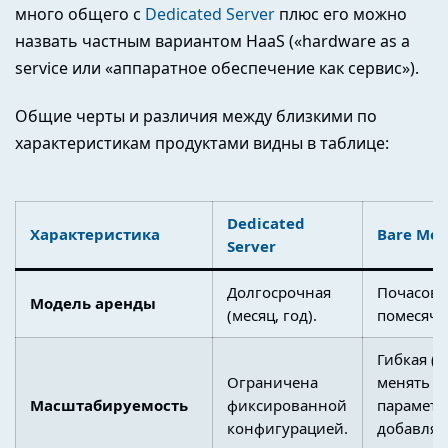
много общего с
Dedicated Server
плюс его можно
назвать частным вариантом HaaS («hardware as a
service или «аппаратное обеспечение как сервис»).
Общие черты и различия между близкими по
характеристикам продуктами видны в таблице:
Dedicated
Характеристика
Bare Met
Server
Долгосрочная
Почасова
Модель аренды
(месяц, год).
помесячн
Гибкая (
Ограничена
менять
Масштабируемость
фиксированной
параметр
конфигурацией.
добавлят