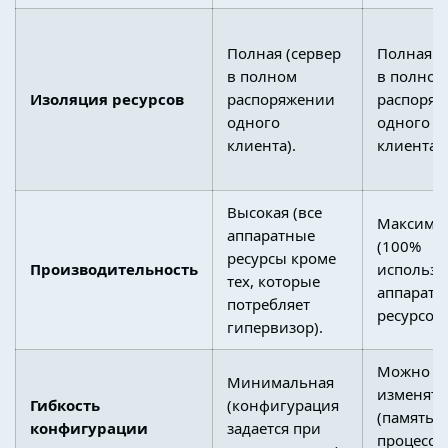
Полная (сервер
Полная (
в полном
в полном
Изоляция ресурсов
распоряжении
распоря
одного
одного
клиента).
клиента).
Высокая (все
Максима
аппаратные
(100%
ресурсы кроме
Производительность
использо
тех, которые
аппаратн
потребляет
ресурсов)
гипервизор).
Можно
Минимальная
изменять
Гибкость
(конфигурация
(память,
конфигурации
задается при
процессо