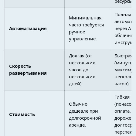
ресурсы).
Полная
Минимальная,
автомати
часто требуется
Автоматизация
через API
ручное
облачны
управление.
инструме
Долгая (от
Быстрая
нескольких
(минуты,
Скорость
часов до
максимум
развертывания
нескольких
нескольк
дней).
часов).
Гибкая
Обычно
(почасов
дешевле при
оплата, н
Стоимость
долгосрочной
дороже в
аренде.
долгосро
перспекти