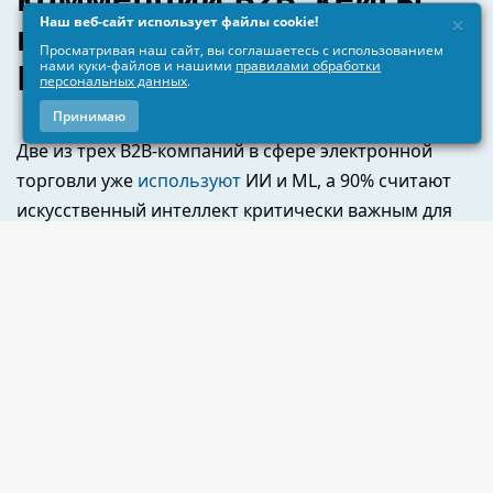
×
Наш веб-сайт использует файлы cookie!
Просматривая наш сайт, вы соглашаетесь с использованием
нами куки-файлов и нашими
правилами обработки
персональных данных
.
Принимаю
B
t
t
b