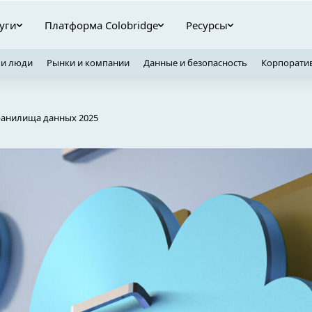
уги
Платформа Colobridge
Ресурсы
 и люди
Рынки и компании
Данные и безопасность
Корпорати
анилища данных 2025