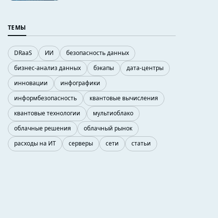
ТЕМЫ
DRaaS
ИИ
безопасность данных
бизнес-анализ данных
бэкапы
дата-центры
инновации
инфографики
информбезопасность
квантовые вычисления
квантовые технологии
мультиоблако
облачные решения
облачный рынок
расходы на ИТ
серверы
сети
статьи