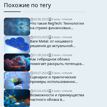
Похожие по тегу
20.08.2025
4 мин. чтения
Что такое RegTech: Технологии
на страже финансовых
регуляций
20.03.2025
4 мин. чтения
Bare Metal: от нишевого
решения до актуальной
облачной стратегии
31.08.2024
3 мин. чтения
Как гибридное облако
помогает раскрыть потенциал
генеративного искусственного
интеллекта
29.07.2024
5 мин. чтения
Сценарии и практические
примеры использовании
гибридного облака
25.04.2024
2 мин. чтения
Возможности и преимущества
частного облака в
мультиоблачной среде