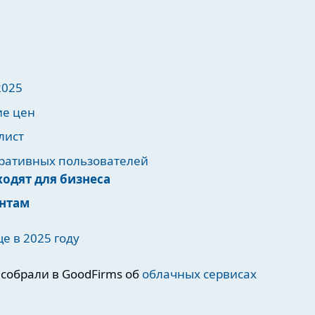
2025
ие цен
лист
ративных пользователей
одят для бизнеса
нтам
е в 2025 году
 собрали в GoodFirms об
облачных сервисах