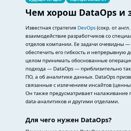
Чем хорош DataOps и 
Известная стратегия
DevOps
(сокр. от анг
взаимодействие разработчиков со специ
отделов компании. Ее задачи очевидны — 
обеспечить его гибкость и непрерывную до
целом принимать обоснованные операци
подхода — DataOps — приблизительно таки
ПО, а об аналитике данных. DataOps приз
связанные с излечением инсайтов (ценн
Он также предусматривает налаживание 
data-аналитиков и другими отделами.
Для чего нужен DataOps?