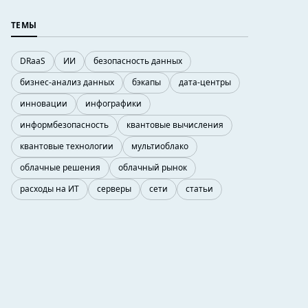
ТЕМЫ
DRaaS
ИИ
безопасность данных
бизнес-анализ данных
бэкапы
дата-центры
инновации
инфографики
информбезопасность
квантовые вычисления
квантовые технологии
мультиоблако
облачные решения
облачный рынок
расходы на ИТ
серверы
сети
статьи