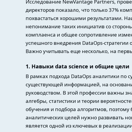
Исследование NewVantage Partners, пров
директоров показало, что только 37% к
похвастаться хорошими результатами. Н
непонимание таких инициатив со стороны
комплаенса и общее сопротивление измен
успешного внедрения DataOps-стратегии о
Важно учитывать еще несколько, на перв
1. Навыки data science и общие цели
В рамках подхода DataOps аналитики по с
существующей информацией, на основании
руководством. В этой профессии важны з
алгебры, статистики и теории вероятнос
обучения и подбора алгоритмов, поэтому
аналитических целей нужно развивать нов
является одной из ключевых в реализации