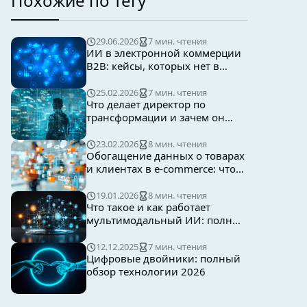
Похожие по тегу
29.06.2026
7 мин. чтения
ИИ в электронной коммерции
B2B: кейсы, которых нет в
учебниках B2C
25.02.2026
7 мин. чтения
Что делает директор по
трансформации и зачем он
нужен бизнесу
23.02.2026
8 мин. чтения
Обогащение данных о товарах
и клиентах в e-commerce: что
это такое, зачем нужно и как
это работает
19.01.2026
8 мин. чтения
Что такое и как работает
мультимодальный ИИ: полный
гид 2026
12.12.2025
7 мин. чтения
Цифровые двойники: полный
обзор технологии 2026