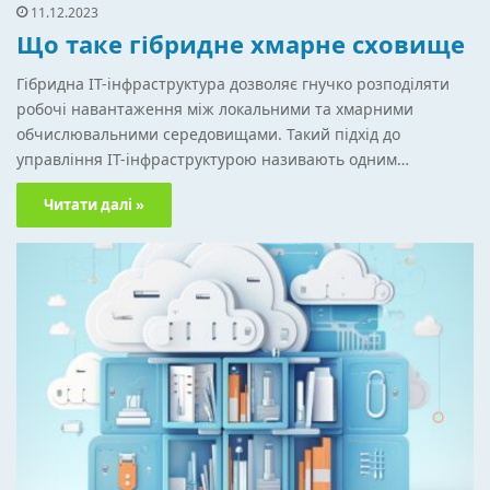
11.12.2023
Що таке гібридне хмарне сховище
Гібридна IT-інфраструктура дозволяє гнучко розподіляти
робочі навантаження між локальними та хмарними
обчислювальними середовищами. Такий підхід до
управління IT-інфраструктурою називають одним…
Читати далі »