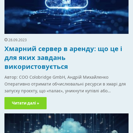
28.09.2023
Хмарний сервер в аренду: що це і
для яких завдань
використовується
Автор: COO Colobridge GmbH, Андрій Михайленко
Оперативно отримати обчислювальні ресурси в хмарі для
запуску проєкту, що «палає», уникнути купівлі або…
Читати далі »