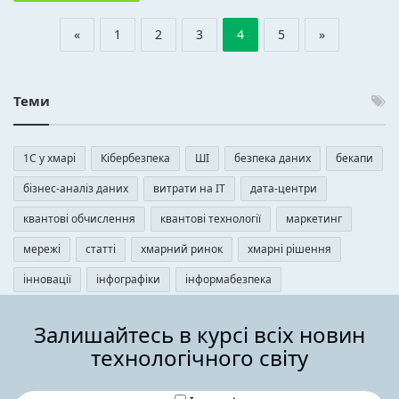
«
1
2
3
4
5
»
Теми
1С у хмарі
Кібербезпека
ШІ
безпека даних
бекапи
бізнес-аналіз даних
витрати на ІТ
дата-центри
квантові обчислення
квантові технології
маркетинг
мережі
статті
хмарний ринок
хмарні рішення
інновації
інфографіки
інформабезпека
Залишайтесь в курсі всіх новин
технологічного світу