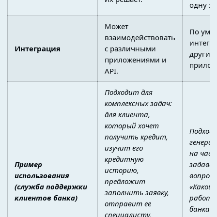
одну за
Может
По умо
взаимодействовать
интегри
Интеграция
с различными
другим
приложениями и
прилож
API.
Подходит для
комплексных задач:
для клиента,
который хочет
Подход
получить кредит,
генера
изучит его
на час
кредитную
Пример
задава
историю,
использования
вопросы
предложит
(служба поддержки
«Какой 
заполнить заявку,
клиентов банка)
работы
отправит ее
банка» 
специалисту,