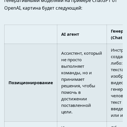
генеративными моделями на примере ChatGPT от
OpenAI, картина будет следующей:
Генер
AI агент
(ChatG
Инстру
Ассистент, который
создани
не просто
либо: 
выполняет
текста,
команды, но и
изобра
принимает
Позиционирование
видео.
решения, чтобы
генери
помочь в
челове
достижении
текст н
поставленной
введен
цели.
или ин