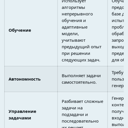
Использует
Обучае
алгоритмы
предос
непрерывного
базе да
обучения и
испыты
адаптивные
пробле
Обучение
модели,
обрабо
учитывают
запросо
предыдущий опыт
выходят
при решении
предел
следующих задач.
для обу
Требует
Выполняет задачи
Автономность
пользо
самостоятельно.
генерац
Генери
Разбивает сложные
контент
задачи на
Управление
получе
подзадачи и
задачами
входны
последовательно
выполн
их решает.