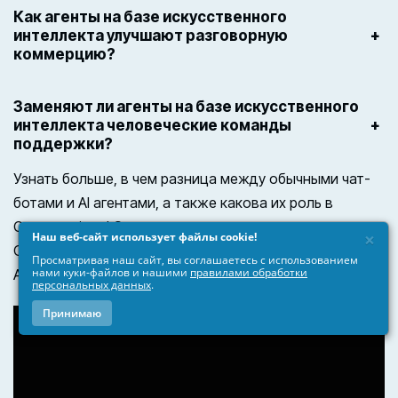
Как агенты на базе искусственного
интеллекта улучшают разговорную
+
коммерцию?
Заменяют ли агенты на базе искусственного
интеллекта человеческие команды
+
поддержки?
Узнать больше, в чем разница между обычными чат-
ботами и AI агентами, а также какова их роль в
Conversational Commerce, вы можете с этого видео.
×
Наш веб-сайт использует файлы cookie!
Спикер – Ирина Киселева-Марченко, CMO Colobridge
Просматривая наш сайт, вы соглашаетесь с использованием
нами куки-файлов и нашими
правилами обработки
AI.
персональных данных
.
Принимаю