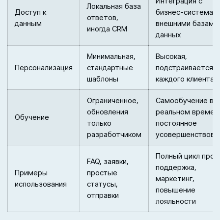
Интеграция с
Локальная база
Доступ к
бизнес-системам
ответов,
данным
внешними базами
иногда CRM
данных
Минимальная,
Высокая,
Персонализация
стандартные
подстраивается п
шаблоны
каждого клиента
Ограниченное,
Самообучение в
обновления
реальном времен
Обучение
только
постоянное
разработчиком
усовершенствова
Полный цикл прод
FAQ, заявки,
поддержка,
Примеры
простые
маркетинг,
использования
статусы,
повышение
отправки
лояльности