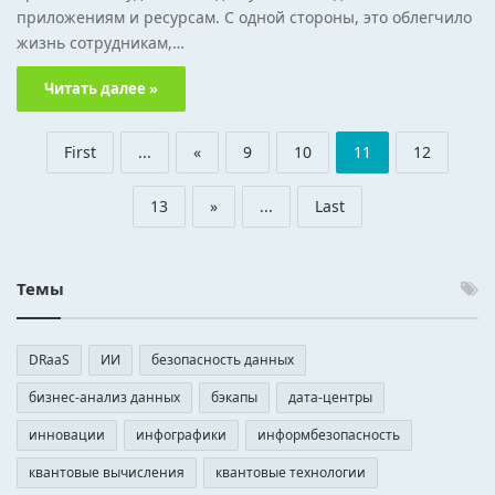
приложениям и ресурсам. С одной стороны, это облегчило
жизнь сотрудникам,…
Читать далее »
First
...
«
9
10
11
12
13
»
...
Last
Темы
DRaaS
ИИ
безопасность данных
бизнес-анализ данных
бэкапы
дата-центры
инновации
инфографики
информбезопасность
квантовые вычисления
квантовые технологии