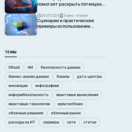
помогает раскрыть потенциал
генеративного искусственного
интеллекта
29.07.2024
5 мин. чтения
Сценарии и практические
примеры использовании
гибридного облака
ТЕМЫ
DRaaS
ИИ
безопасность данных
бизнес-анализ данных
бэкапы
дата-центры
инновации
инфографики
информбезопасность
квантовые вычисления
квантовые технологии
мультиоблако
облачные решения
облачный рынок
расходы на ИТ
серверы
сети
статьи