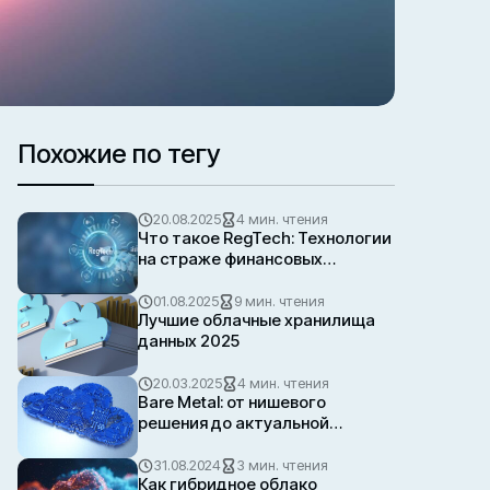
Похожие по тегу
20.08.2025
4 мин. чтения
Что такое RegTech: Технологии
на страже финансовых
регуляций
01.08.2025
9 мин. чтения
Лучшие облачные хранилища
данных 2025
20.03.2025
4 мин. чтения
Bare Metal: от нишевого
решения до актуальной
облачной стратегии
31.08.2024
3 мин. чтения
Как гибридное облако