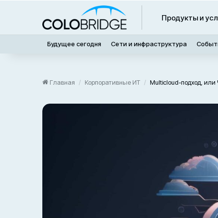
Продукты и усл
Будущее сегодня
Сети и инфраструктура
Событ
Главная
/
Корпоративные ИТ
/
Multicloud-подход, ил