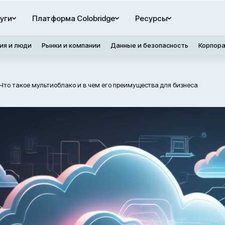
уги
Платформа Colobridge
Ресурсы
ия и люди
Рынки и компании
Данные и безопасность
Корпор
и Что такое мультиоблако и в чем его преимущества для бизнеса