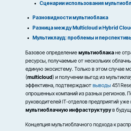
Сценарии использования мультиоб
Разновидности мультиоблака
Разница между Multicloud и Hybrid Clou
Мультиклауд: проблемы и перспектив
Базовое определение
мультиоблака
не отр
ресурсы, получаемые от нескольких облачн
единую экосистему. Только в этом случае 
(
multicloud
) и получении выгод из мультикла
эффективна, подтверждают
выводы
451 Rese
опрошенных компаний из разных регионов. 
руководителей IT-отделов предприятий уже
мультиоблачную инфраструктуру
в будущ
Концепция мультиоблачного подхода к расп