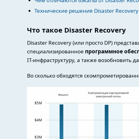
Чем отличаются бэкапы от Disaster Reco
Технические решения Disaster Recovery 
Что такое Disaster Recovery
Disaster Recovery (или просто DP) предста
специализированное
программное обес
IT-инфраструктуру, а также возобновить д
Во сколько обходятся скомпрометирован