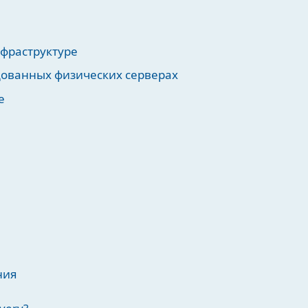
нфраструктуре
ндованных физических серверах
е
ния