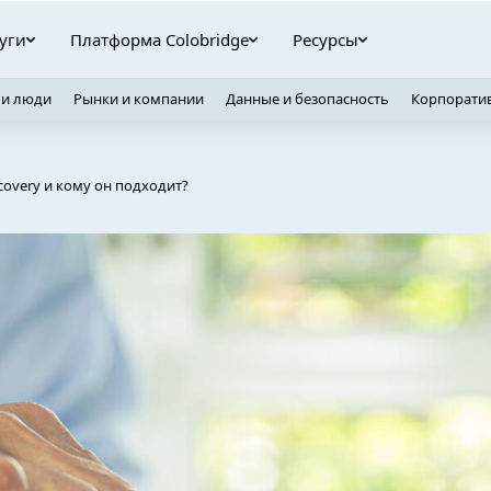
уги
Платформа Colobridge
Ресурсы
 и люди
Рынки и компании
Данные и безопасность
Корпорати
ecovery и кому он подходит?