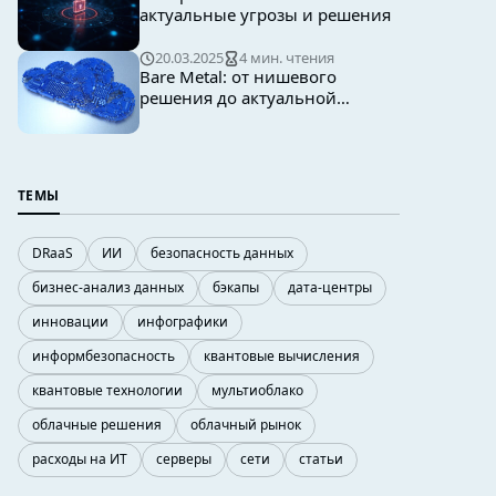
актуальные угрозы и решения
20.03.2025
4 мин. чтения
Bare Metal: от нишевого
решения до актуальной
облачной стратегии
ТЕМЫ
DRaaS
ИИ
безопасность данных
бизнес-анализ данных
бэкапы
дата-центры
инновации
инфографики
информбезопасность
квантовые вычисления
квантовые технологии
мультиоблако
облачные решения
облачный рынок
расходы на ИТ
серверы
сети
статьи